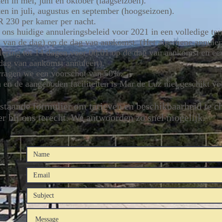
n in mei, juni en oktober (laagseizoen).
en in juli, augustus en september (hoogseizoen).
R 230 per kamer per nacht.
ons huidige annuleringsbeleid voor 2021 in een volledige ter
in van de dag) op de dag van aankomst. (Het algemene annuler
ulering tot 14 dagen voor 00:01 op de dag van aankomst en ee
 dag van aankomst annuleert).
ragen we een voorschot van 50%.
 en de aangeboden faciliteiten is Mar de Luz niet geschikt vo
rstaande formulier om tarieven en beschikbaarheid te c
er bij ons terecht. We antwoorden zo snel mogelijk.