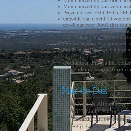
Minimumverblijf van drie nachte
Minimumverblijf van vier nacht
Prijzen tussen EUR 150 tot EU
Omwille van Covid-19 voorziet 
tot 48 uur voor 00:01 (het beg
volledige terugbetaling bij ann
u tot 7 dagen voor 00:01 op de
Om uw boeking te garanderen v
Vanwege de aard van het terrein
Contacteer ons via het onde
vragen kan u via dit formuli
Mar de Luz
.
R. de Cerro de Alfeição 5,
8100-327 Loulé, Portugal
bnb.howard@outlook.com
Tel:
+351 927 550 824