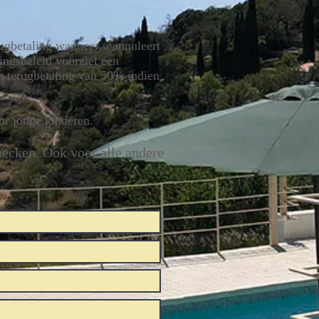
ugbetaling wanneer u annuleert
ingsbeleid voorziet een
n terugbetaling van 50% indien
or jonge kinderen.
hecken. Ook voor alle andere