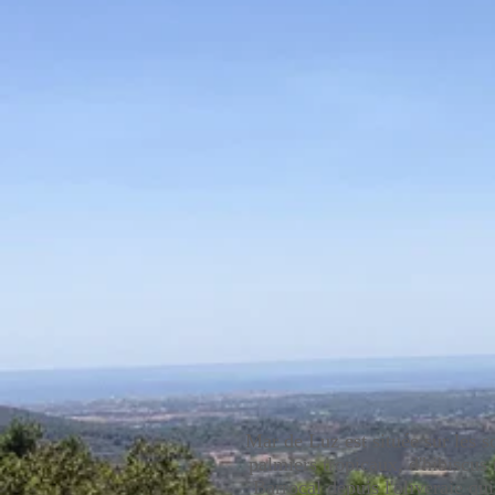
Mar de Luz est située sur les 
palmiers tropicaux, d'hibiscus
Barrocal depuis l'oliveraie qu