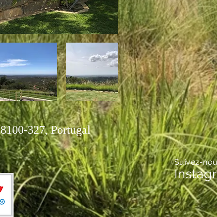
 8100-327, Portugal
Suivez-nou
Instag