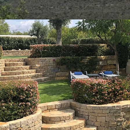
ers violets poussent ici toute l'année. L'ombre des jacarandas e
un tapis de yoga et profiter de la nature environnante.