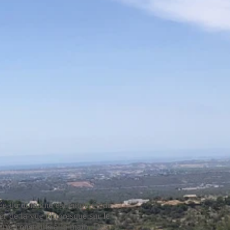
rée du domaine est entourée de
r de la vue pittoresque sur le
erre construits à la main. Des