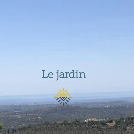
Le jardin
sommets des collines de São Sebastião. L'impressionnante ent
 rouge vif et d'agapanthes couleur lavande. Vous pouvez profite
i est entourée de haies soigneusement taillées et de murs en pi