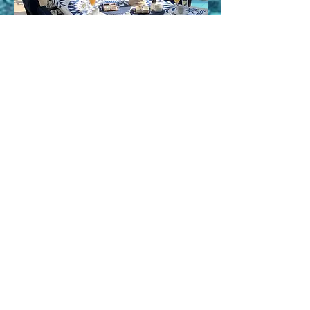
Breakfast
Mar de Luz Boutique Bed & Breakfast,
Cerro de Alfeição 5, Loulé
8100-327
,
Portugal
Contact Us for Availibility