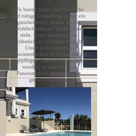
Wir bieten Ihnen eine friedliche
und ruhige Umgebung, in der ein
ganzheitlicher Ansatz für Ihr
Wohlbefinden im Vordergrund
steht. Unser kontinentales
Frühstück ist außergewöhnlich.
Unser südorientiertes
Schwimmbecken ist in den perfekt
gepflegten Garten eingebettet
worden, so dass Sie den
Panoramablick möglichst gut
genießen können.